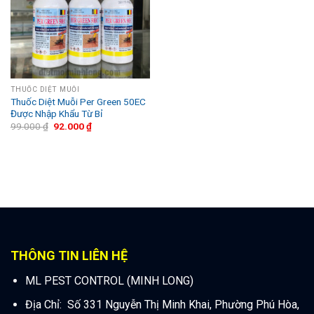
THUỐC DIỆT MUỖI
Thuốc Diệt Muỗi Per Green 50EC
Được Nhập Khẩu Từ Bỉ
99.000
₫
92.000
₫
THÔNG TIN LIÊN HỆ
ML PEST CONTROL (MINH LONG)
Địa Chỉ: Số 331 Nguyễn Thị Minh Khai, Phường Phú Hòa,