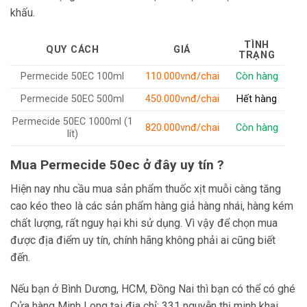
khấu.
TÌNH
QUY CÁCH
GIÁ
TRẠNG
Permecide 50EC 100ml
110.000vnđ/chai
Còn hàng
Permecide 50EC 500ml
450.000vnđ/chai
Hết hàng
Permecide 50EC 1000ml (1
820.000vnđ/chai
Còn hàng
lít)
Mua Permecide 50ec ở đây uy tín ?
Hiện nay nhu cầu mua sản phẩm thuốc xịt muỗi càng tăng
cao kéo theo là các sản phẩm hàng giả hàng nhái, hàng kém
chất lượng, rất nguy hại khi sử dụng. Vì vậy để chọn mua
được địa điểm uy tín, chính hãng không phải ai cũng biết
đến.
Nếu bạn ở Bình Dương, HCM, Đồng Nai thì bạn có thể có ghé
Cửa hàng Minh Long tại địa chỉ: 331 nguyễn thị minh khai,