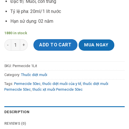
Đặc trị: Muỗi, côn trùng
Tỷ lệ pha: 20ml/1 lít nước
Hạn sử dụng: 02 năm
1880 in stock
Thuốc Diệt Muỗi Permecide 50EC - Chai 1 Lít quantity
ADD TO CART
MUA NGAY
SKU:
Permecide 1Lit
Category:
Thuốc diệt muỗi
Tags:
Permecide 50ec
,
thuốc diệt muỗi của y tế
,
thuốc diệt muỗi
Permecide 50ec
,
thuốc xịt muỗi Permecide 50ec
DESCRIPTION
REVIEWS (0)