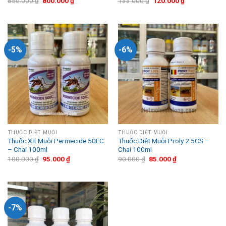
850.000
₫
800.000
₫
133.000
₫
120.000
₫
-5%
-6%
THUỐC DIỆT MUỖI
THUỐC DIỆT MUỖI
Thuốc Xịt Muỗi Permecide 50EC
Thuốc Diệt Muỗi Proly 2.5CS –
– Chai 100ml
Chai 100ml
100.000
₫
95.000
₫
90.000
₫
85.000
₫
-7%