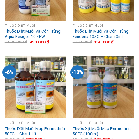
THUỐC DIỆT MUỖI
THUỐC DIỆT MUỖI
Thuốc Diệt Muỗi Và Côn Trùng
Thuốc Diệt Muỗi Và Côn Trùng
Aqua Resigen 10.4EW
Fendona 10SC – Chai 50ml
1.000.000
₫
950.000
₫
177.000
₫
150.000
₫
-6%
-10%
THUỐC DIỆT MUỖI
THUỐC DIỆT MUỖI
Thuốc Diệt Muỗi Map Permethrin
Thuốc Xịt Muỗi Map Permethrin
50EC – Chai 1 Lít
50EC (100ml)