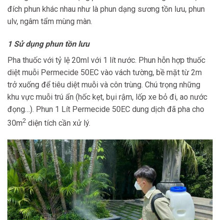
đích phun khác nhau như là phun dạng sương tồn lưu, phun
ulv, ngâm tẩm mùng màn.
1 Sử dụng phun tồn lưu
Pha thuốc với tỷ lệ 20ml với 1 lít nước. Phun hỗn hợp thuốc
diệt muỗi Permecide 50EC vào vách tường, bề mặt từ 2m
trở xuống để tiêu diệt muỗi và côn trùng. Chú trọng những
khu vực muỗi trú ẩn (hốc kẹt, bụi rậm, lốp xe bỏ đi, ao nước
đọng…). Phun 1 Lít Permecide 50EC dung dịch đã pha cho
2
30m
diện tích cần xử lý.