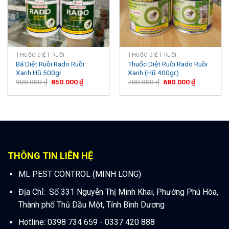
THUỐC DIỆT RUỒI
THUỐC DIỆT RUỒI
Bả Diệt Ruồi Rado Ruồi
Thuốc Diệt Ruồi Rado Ruồi
Xanh Hũ 500gr
Xanh (Hũ 400gr)
900.000
₫
850.000
₫
700.000
₫
680.000
₫
THÔNG TIN LIÊN HỆ
ML PEST CONTROL (MINH LONG)
Địa Chỉ: Số 331 Nguyễn Thị Minh Khai, Phường Phú Hòa,
Thành phố Thủ Dầu Một, Tỉnh Bình Dương
Hotline: 0398 734 659 - 0337 420 888