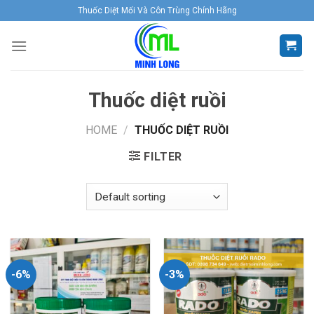
Skip
Thuốc Diệt Mối Và Côn Trùng Chính Hãng
to
content
Thuốc diệt ruồi
HOME
/
THUỐC DIỆT RUỒI
FILTER
-6%
-3%