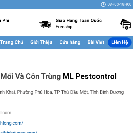
08H00-18H00
n Phí
Giao Hàng Toàn Quốc
Freeship
Trang Chủ
Giới Thiệu
Cửa hàng
Bài Viết
Liên Hệ
 Mối Và Côn Trùng
ML Pestcontrol
nh Khai, Phường Phú Hòa, TP Thủ Dầu Một, Tỉnh Bình Dương
l.com
nhlong.com/