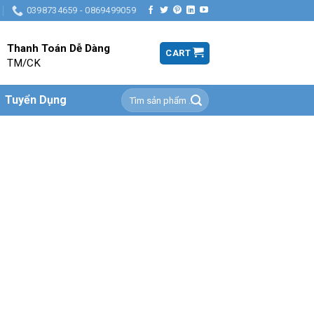
0398734659 - 0869499059
Thanh Toán Dễ Dàng
CART
TM/CK
Search
Tuyển Dụng
for: