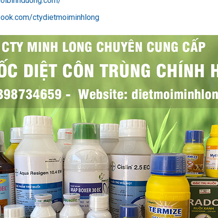
moibinhduong.com/
book.com/ctydietmoiminhlong