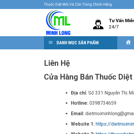
Skip
Thuốc Diệt Mối Và Côn Trùng Chính Hãng
to
content
Tư Vấn Miễ
24/7
DANH MỤC SẢN PHẨM
Liên Hệ
Cửa Hàng Bán Thuốc Diệt
Địa chỉ:
Số 331 Nguyễn Thị Mi
Hotline:
0398734659
Email:
dietmoiminhlong@gmai
Website 1:
https://dietmoimi