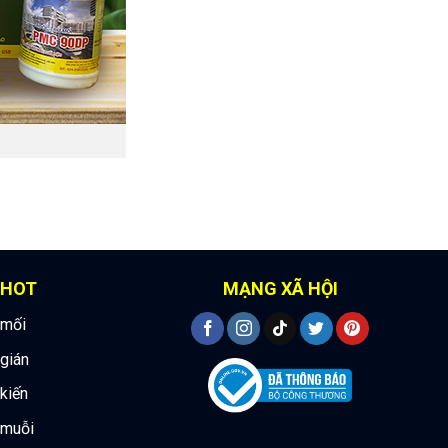
 HOT
MẠNG XÃ HỘI
 mối
 gián
 kiến
 muỗi