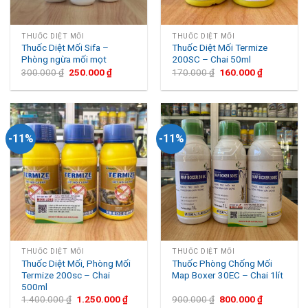
THUỐC DIỆT MỐI
THUỐC DIỆT MỐI
Thuốc Diệt Mối Sifa –
Thuốc Diệt Mối Termize
Phòng ngừa mối mọt
200SC – Chai 50ml
300.000
₫
250.000
₫
170.000
₫
160.000
₫
-11%
-11%
THUỐC DIỆT MỐI
THUỐC DIỆT MỐI
Thuốc Diệt Mối, Phòng Mối
Thuốc Phòng Chống Mối
Termize 200sc – Chai
Map Boxer 30EC – Chai 1lít
500ml
1.400.000
₫
1.250.000
₫
900.000
₫
800.000
₫