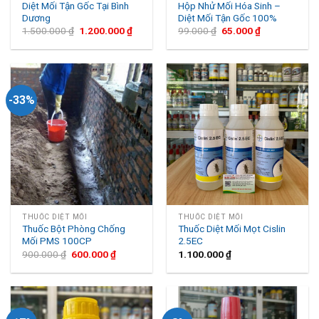
Diệt Mối Tận Gốc Tại Bình
Hộp Nhử Mối Hóa Sinh –
Dương
Diệt Mối Tận Gốc 100%
1.500.000
₫
1.200.000
₫
99.000
₫
65.000
₫
-33%
THUỐC DIỆT MỐI
THUỐC DIỆT MỐI
Thuốc Bột Phòng Chống
Thuốc Diệt Mối Mọt Cislin
Mối PMS 100CP
2.5EC
900.000
₫
600.000
₫
1.100.000
₫