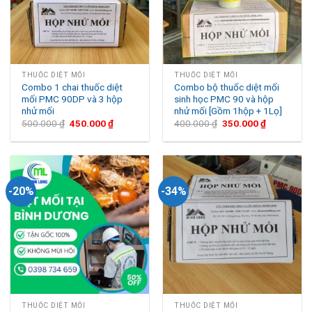
THUỐC DIỆT MỐI
THUỐC DIỆT MỐI
Combo 1 chai thuốc diệt
Combo bộ thuốc diệt mối
mối PMC 90DP và 3 hộp
sinh học PMC 90 và hộp
nhử mối
nhử mối [Gồm 1hộp + 1Lọ]
500.000
₫
450.000
₫
400.000
₫
350.000
₫
-20%
-34%
THUỐC DIỆT MỐI
THUỐC DIỆT MỐI