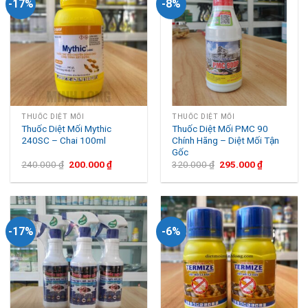
-17%
-8%
THUỐC DIỆT MỐI
THUỐC DIỆT MỐI
Thuốc Diệt Mối Mythic
Thuốc Diệt Mối PMC 90
240SC – Chai 100ml
Chính Hãng – Diệt Mối Tận
Gốc
240.000
₫
200.000
₫
320.000
₫
295.000
₫
-17%
-6%