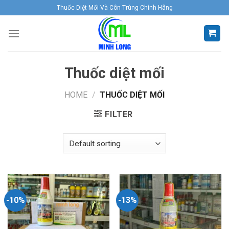
Skip
Thuốc Diệt Mối Và Côn Trùng Chính Hãng
to
content
Thuốc diệt mối
HOME
/
THUỐC DIỆT MỐI
FILTER
-10%
-13%