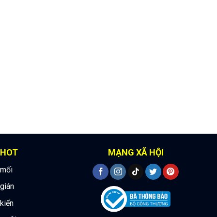
 HOT
MẠNG XÃ HỘI
 mối
 gián
 kiến