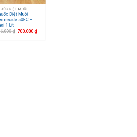
UỐC DIỆT MUỖI
huốc Diệt Muỗi
ermecide 50EC –
ai 1 Lít
66.000
₫
700.000
₫