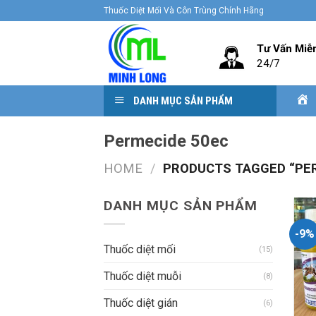
Skip
Thuốc Diệt Mối Và Côn Trùng Chính Hãng
to
content
Tư Vấn Miễ
24/7
DANH MỤC SẢN PHẨM
Permecide 50ec
HOME
/
PRODUCTS TAGGED “PER
DANH MỤC SẢN PHẨM
-9%
Thuốc diệt mối
(15)
Thuốc diệt muỗi
(8)
Thuốc diệt gián
(6)