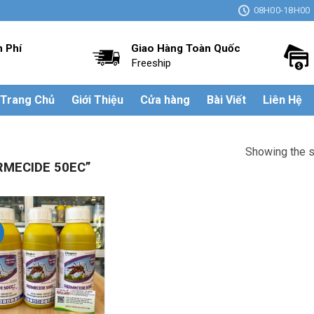
08H00-18H00
n Phí
Giao Hàng Toàn Quốc
Freeship
Trang Chủ
Giới Thiệu
Cửa hàng
Bài Viết
Liên Hệ
Showing the s
MECIDE 50EC”