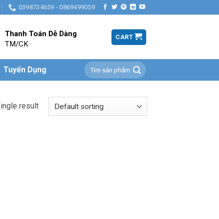
0398734659 - 0869499059
Thanh Toán Dễ Dàng
CART
TM/CK
Search
Tuyển Dụng
for:
ingle result