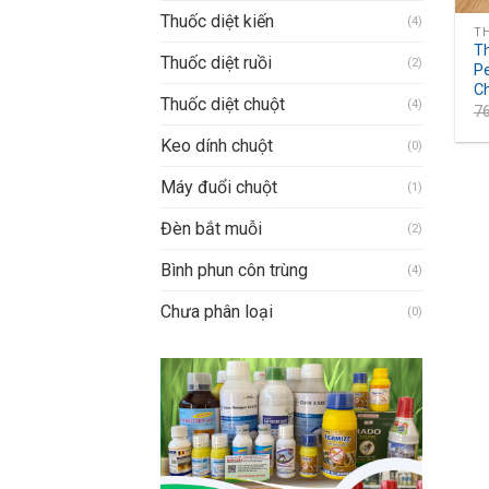
Thuốc diệt kiến
(4)
TH
T
Thuốc diệt ruồi
(2)
P
Ch
Thuốc diệt chuột
(4)
7
Keo dính chuột
(0)
Máy đuổi chuột
(1)
Đèn bắt muỗi
(2)
Bình phun côn trùng
(4)
Chưa phân loại
(0)