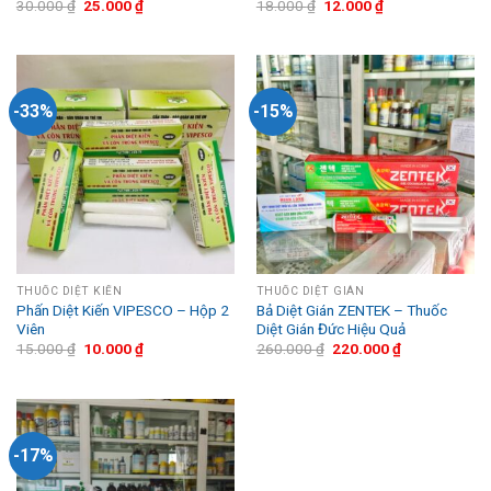
30.000
₫
25.000
₫
18.000
₫
12.000
₫
-33%
-15%
THUỐC DIỆT KIẾN
THUỐC DIỆT GIÁN
Phấn Diệt Kiến VIPESCO – Hộp 2
Bả Diệt Gián ZENTEK – Thuốc
Viên
Diệt Gián Đức Hiệu Quả
15.000
₫
10.000
₫
260.000
₫
220.000
₫
-17%