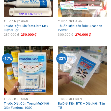
THUỐC DIỆT GIÁN
THUỐC DIỆT GIÁN
Thuốc Diệt Gián Đức Ultra Max –
Thuốc Diệt Dián Đức Cleanbait
Tuýp 35gr
Power
287.000
₫
250.000
₫
300.000
₫
270.000
₫
-17%
-33%
THUỐC DIỆT GIÁN
THUỐC DIỆT KIẾN
Thuốc Diệt Côn Trùng Muỗi Kiến
Bả Diệt Kiến BTK – Diệt Kiến Tận
Gián Fendona 10SC
Tổ