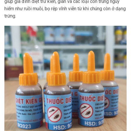
giúp gia đình diệt trừ kiến, gián và các loại côn trùng nguy
hiểm như ruồi muỗi, bọ rệp vĩnh viễn từ khi chúng còn ở dạng
trứng.