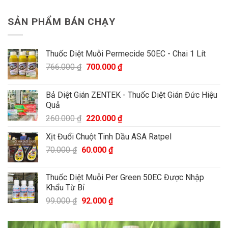
SẢN PHẨM BÁN CHẠY
Thuốc Diệt Muỗi Permecide 50EC - Chai 1 Lít
766.000
₫
700.000
₫
Bả Diệt Gián ZENTEK - Thuốc Diệt Gián Đức Hiệu
Quả
260.000
₫
220.000
₫
Xịt Đuổi Chuột Tinh Dầu ASA Ratpel
70.000
₫
60.000
₫
Thuốc Diệt Muỗi Per Green 50EC Được Nhập
Khẩu Từ Bỉ
99.000
₫
92.000
₫