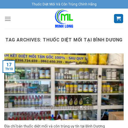
Skip
Thuốc Diệt Mối Và Côn Trùng Chính Hãng
to
content
TAG ARCHIVES:
THUỐC DIỆT MỐI TẠI BÌNH DƯƠNG
17
Th10
Địa chỉ bán thuốc diệt mối và côn trùng uy tín tại Bình Dương