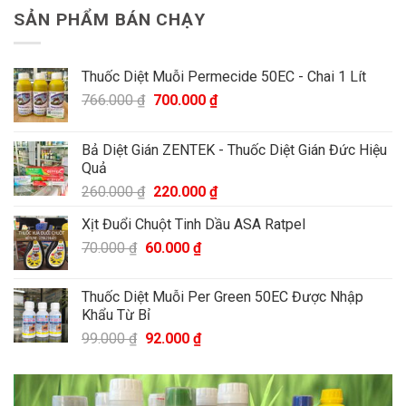
SẢN PHẨM BÁN CHẠY
Thuốc Diệt Muỗi Permecide 50EC - Chai 1 Lít
766.000
₫
700.000
₫
Bả Diệt Gián ZENTEK - Thuốc Diệt Gián Đức Hiệu
Quả
260.000
₫
220.000
₫
Xịt Đuổi Chuột Tinh Dầu ASA Ratpel
70.000
₫
60.000
₫
Thuốc Diệt Muỗi Per Green 50EC Được Nhập
Khẩu Từ Bỉ
99.000
₫
92.000
₫