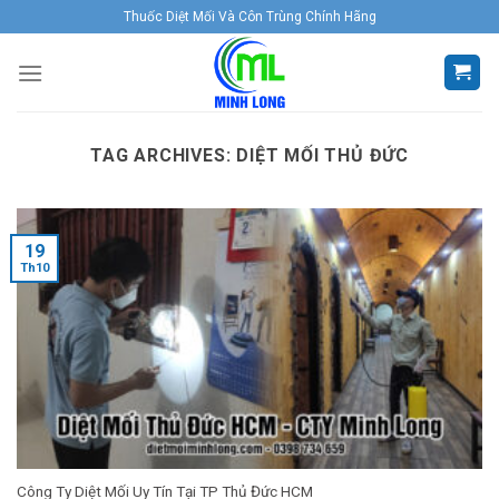
Skip
Thuốc Diệt Mối Và Côn Trùng Chính Hãng
to
content
TAG ARCHIVES:
DIỆT MỐI THỦ ĐỨC
19
Th10
Công Ty Diệt Mối Uy Tín Tại TP Thủ Đức HCM