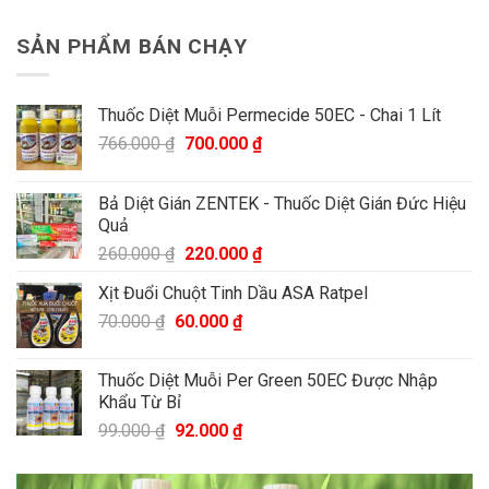
SẢN PHẨM BÁN CHẠY
Thuốc Diệt Muỗi Permecide 50EC - Chai 1 Lít
766.000
₫
700.000
₫
Bả Diệt Gián ZENTEK - Thuốc Diệt Gián Đức Hiệu
Quả
260.000
₫
220.000
₫
Xịt Đuổi Chuột Tinh Dầu ASA Ratpel
70.000
₫
60.000
₫
Thuốc Diệt Muỗi Per Green 50EC Được Nhập
Khẩu Từ Bỉ
99.000
₫
92.000
₫