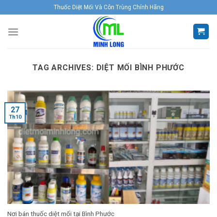
Skip
Thuốc Diệt Mối Và Côn Trùng Chính Hãng
to
content
TAG ARCHIVES:
DIỆT MỐI BÌNH PHƯỚC
27
Th10
Nơi bán thuốc diệt mối tại Bình Phước