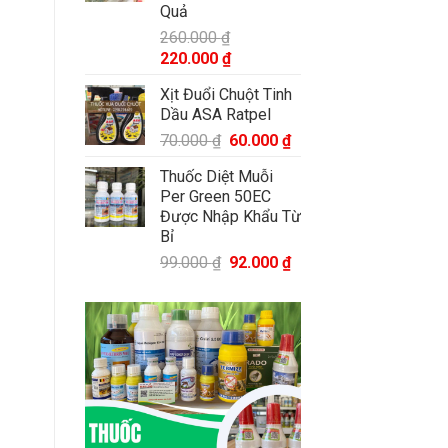
Quả
260.000
₫
220.000
₫
Xịt Đuổi Chuột Tinh
Dầu ASA Ratpel
70.000
₫
60.000
₫
Thuốc Diệt Muỗi
Per Green 50EC
Được Nhập Khẩu Từ
Bỉ
99.000
₫
92.000
₫