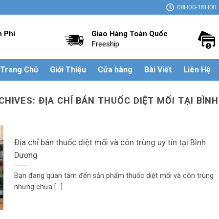
08H00-18H00
n Phí
Giao Hàng Toàn Quốc
Freeship
Trang Chủ
Giới Thiệu
Cửa hàng
Bài Viết
Liên Hệ
CHIVES:
ĐỊA CHỈ BÁN THUỐC DIỆT MỐI TẠI BÌN
Địa chỉ bán thuốc diệt mối và côn trùng uy tín tại Bình
Dương
Bạn đang quan tâm đến sản phẩm thuốc diệt mối và côn trùng
nhưng chưa [...]