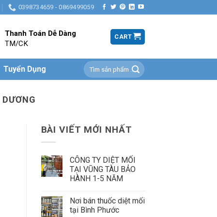
0398734659 - 0869499059
Thanh Toán Dễ Dàng
CART
TM/CK
Search
Tuyển Dụng
for:
H DƯƠNG
BÀI VIẾT MỚI NHẤT
CÔNG TY DIỆT MỐI
TẠI VŨNG TÀU BẢO
HÀNH 1-5 NĂM
Nơi bán thuốc diệt mối
tại Bình Phước