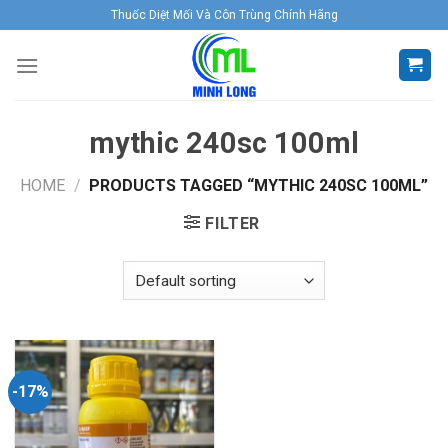
Skip
Thuốc Diệt Mối Và Côn Trùng Chính Hãng
to
content
mythic 240sc 100ml
HOME
/
PRODUCTS TAGGED “MYTHIC 240SC 100ML”
FILTER
-17%