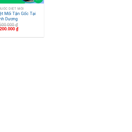
UỐC DIỆT MỐI
ệt Mối Tận Gốc Tại
ình Dương
.500.000
₫
.200.000
₫