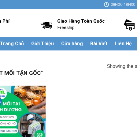
08H00-18H00
n Phí
Giao Hàng Toàn Quốc
Freeship
Trang Chủ
Giới Thiệu
Cửa hàng
Bài Viết
Liên Hệ
Showing the s
T MỐI TẬN GỐC”
%