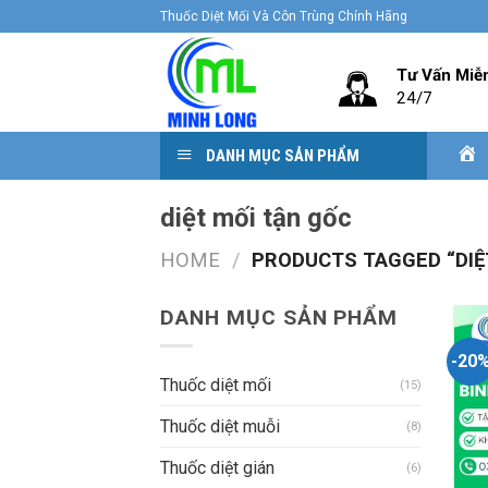
Skip
Thuốc Diệt Mối Và Côn Trùng Chính Hãng
to
content
Tư Vấn Miễ
24/7
DANH MỤC SẢN PHẨM
diệt mối tận gốc
HOME
/
PRODUCTS TAGGED “DIỆ
DANH MỤC SẢN PHẨM
-20
Thuốc diệt mối
(15)
Thuốc diệt muỗi
(8)
Thuốc diệt gián
(6)