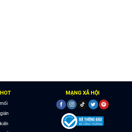
 HOT
MẠNG XÃ HỘI
 mối
 gián
 kiến