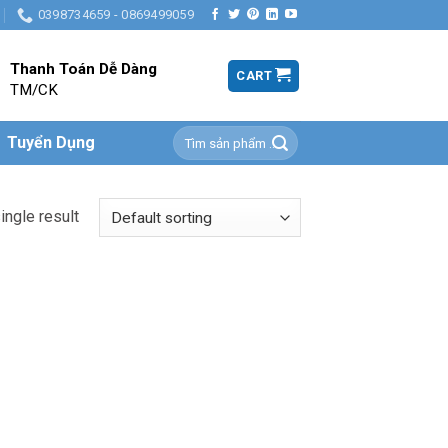
0398734659 - 0869499059
Thanh Toán Dễ Dàng
CART
TM/CK
Search
Tuyển Dụng
for:
ingle result