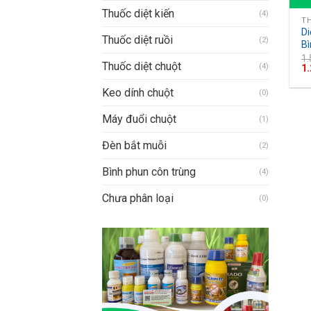
Thuốc diệt kiến
(4)
TH
Di
Thuốc diệt ruồi
(2)
B
1
Thuốc diệt chuột
(4)
1
Keo dính chuột
(0)
Máy đuổi chuột
(1)
Đèn bắt muỗi
(2)
Bình phun côn trùng
(4)
Chưa phân loại
(0)