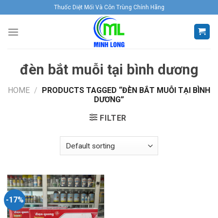
Skip
Thuốc Diệt Mối Và Côn Trùng Chính Hãng
to
content
đèn bắt muỗi tại bình dương
HOME
/
PRODUCTS TAGGED “ĐÈN BẮT MUỖI TẠI BÌNH
DƯƠNG”
FILTER
-17%