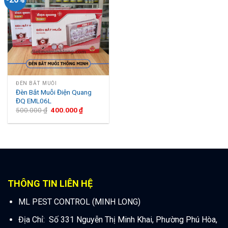
ĐÈN BẮT MUỖI
Đèn Bắt Muỗi Điện Quang
ĐQ EML06L
500.000
₫
400.000
₫
THÔNG TIN LIÊN HỆ
ML PEST CONTROL (MINH LONG)
Địa Chỉ: Số 331 Nguyễn Thị Minh Khai, Phường Phú Hòa,