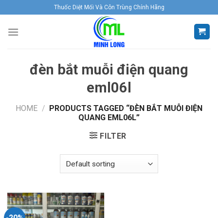
Skip
Thuốc Diệt Mối Và Côn Trùng Chính Hãng
to
content
đèn bắt muỗi điện quang
eml06l
HOME
/
PRODUCTS TAGGED “ĐÈN BẮT MUỖI ĐIỆN
QUANG EML06L”
FILTER
-20%